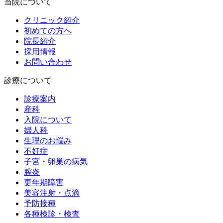
当院について
クリニック紹介
初めての方へ
院長紹介
採用情報
お問い合わせ
診療について
診療案内
産科
入院について
婦人科
生理のお悩み
不妊症
子宮・卵巣の病気
膣炎
更年期障害
美容注射・点滴
予防接種
各種検診・検査