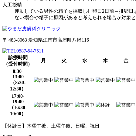
人工授精
運動している男性の精子を採取し排卵日2日前～排卵日
ない場合や精子に原因があると考えられる場合が対象と
〒 483-8063 愛知県江南市高屋町八幡116
0587-54-7511
診療時間
月
火
水
木
金
（受付時間）
8:30-
13:00
（8:30-
12:30）
17:00-
19:00
（16:30-
19:00）
【休診日】木曜午後、土曜午後、日曜、祝日