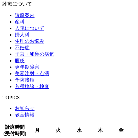
診療について
診療案内
産科
入院について
婦人科
生理のお悩み
不妊症
子宮・卵巣の病気
膣炎
更年期障害
美容注射・点滴
予防接種
各種検診・検査
TOPICS
お知らせ
教室情報
診療時間
月
火
水
木
金
(受付時間)